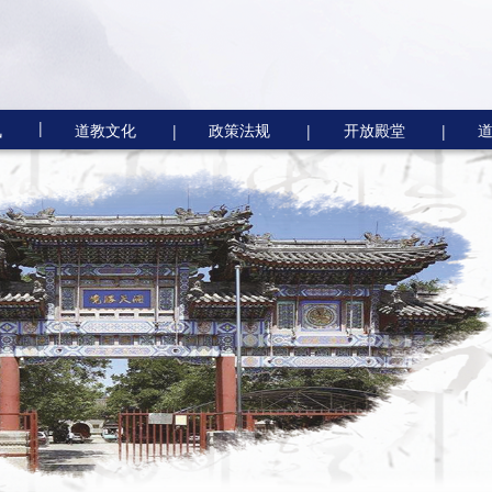
|
讯
道教文化
政策法规
开放殿堂
|
|
|