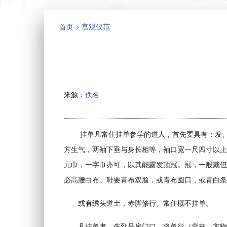
首页
>
宫观仪范
来源：
佚名
挂单凡常住挂单参学的道人，首先要具有：发、
方生气，两袖下垂与身长相等，袖口宽一尺四寸以上
元巾，一字巾亦可，以其能露发顶冠。冠，一般戴但
必高腰白布。鞋要青布双脸，或青布圆口，或青白条
或有绣头道土，赤脚修行。常住概不挂单。
凡挂单者，先到号房门口，将单行（背夹、衣物