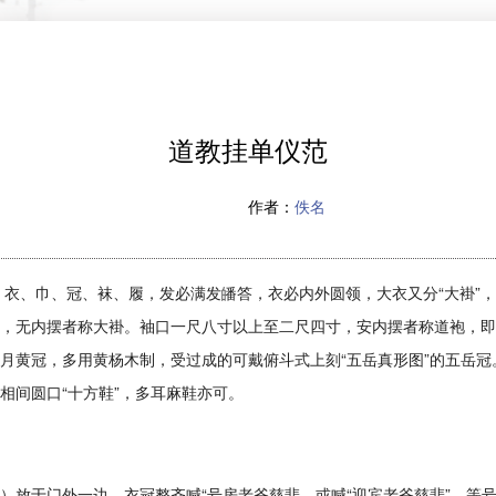
道教挂单仪范
作者：
佚名
衣、巾、冠、袜、履，发必满发皤答，衣必内外圆领，大衣又分“大褂”，
，无内摆者称大褂。袖口一尺八寸以上至二尺四寸，安内摆者称道袍，即
月黄冠，多用黄杨木制，受过成的可戴俯斗式上刻“五岳真形图”的五岳
相间圆口“十方鞋”，多耳麻鞋亦可。
）放于门外一边，衣冠整齐喊“号房老爷慈悲。或喊“迎宾老爷慈悲”，等