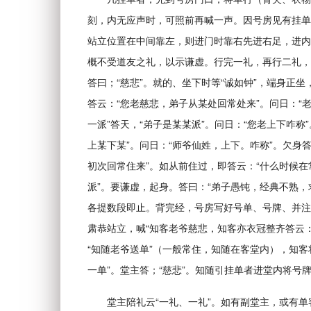
刻，内无应声时，可照前再喊一声。因号房见有挂单
站立位置在中间靠左，则进门时靠右先进右足，进内
概不受道友之礼，以示谦虚。行完一礼，再行二礼，
答曰；“慈悲”。就的、坐下时等“诚如钟”，端身正
答云：“您老慈悲，弟子从某处回常处来”。问日：“老
一派”答天，“弟子是某某派”。问日：“您老上下咋称
上某下某”。问日：“师爷仙姓，上下。咋称”。欠身
初次回常住来”。如从前住过，即答云：“什么时候
派”。要谦虚，起身。答曰：“弟子愚钝，经典不熟
各提数段即止。背完经，号房写好号单、号牌、并注
肃恭站立，喊“知客老爷慈悲，知客亦衣冠整齐答云：
“知随老爷送单”（一般常住，知随在客堂内），知
一单”。堂主答；“慈悲”。知随引挂单者进堂内将号牌
堂主陪礼云“一礼、一礼”。如有副堂主，或有单