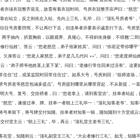
者亦须衣冠整齐迎见，故需有着衣冠时间。号房衣冠整齐应声曰：“慈悲
靠右站立，反之则依左入站。先向上三礼，礼毕，曰：“顶礼号房者爷”，
往往号房要挡驾，不让再行下去，但连单者亦要表示诚意行下去。号房坚
坐，两手抽内，拱置胸前，以眼观界、具规心。不得斜依身躯，不得翘“二郎
修行仙姓”。答云：“您老慈悲，弟子俗家姓其”。问曰：“你若定带你哪平
”。欠身答云：“您老人家慈悲，弟子是几几代叫 ××”。问曰：“您老度师
答云：“弟子师爷他姓某上某下某”。问曰；“老修行常住回来过没有”。这
在常住住”过，或某监院时回常住住过”。如系大号，号房则回：“祖师道场
，求号房老爷慈悲包涵多提点”。号房提到哪里从哪里背起，不从新提，一
明大号、复号、交挂袇者，曰：“您老拿上，请到客堂吉”。挂单者站起
“慈悲”，遂接过单、牌。挂单一者朝上三礼毕一：“顶礼知客老爷”。知客
客将号单留下，将号牌交付知随。挂单者对知客一辑，随知随到十方堂或云
交付堂主云：“朝上三礼”，毕，再云：“顶礼堂主老爷三礼”。
客在堂，知随则云：“顶礼副堂主三礼”，“大众者修行三礼”。如无，知