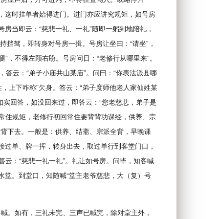
”，这时挂单者始得进门。进门亦应讲究规矩，如号房
号房当即云：“慈悲一礼、一礼”随即一躬到地陪礼，
持挡驾，即转身对号房一揖。号房让坐曰：“请坐”，
腿”，不得左顾右盼。号房问日：“老修行从哪里来”。
”，答云：“弟子小庙共山某庙”。问曰：“你表法派县哪
仙姓，上下咋称”欠身。答云：“弟子度师他老人家仙姓某
要如实回答，如没回来过，即答云：“您老慈悲，弟子是
，常住规矩，老修行初回常住要背背功课经，供养、宗
直背下去。一般是：供养、结斋、宗派全背，早晚课
，接过单、牌一挥，转身出去，取过单行到客堂门口，
答云：“慈悲一礼一礼”。礼让如号房。问毕，知客喊
水堂。到堂口，知随喊“堂主老爷慈悲，大（复）号
随不喊。如有，三礼未完、三声已喊完，除对堂主外，