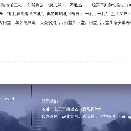
知随老爷三礼”。知随则云：“慈悲慈悲，不敢当”。一经拜下则急忙搀扶
云：“顶礼典造老爷三礼”。典造即暗礼挡驾日：“一礼，一礼”。堂主又云：
单客回堂，单客向典造、大众躬揖后，随堂生回堂。回堂后，堂生给安单
eserved.
联系我们
地址：北京市西城区白云观街9号
官方微博：@北京白云观微博；官方微信：beijing