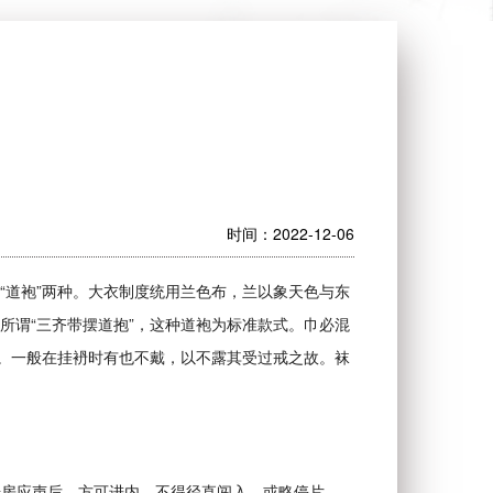
时间：2022-12-06
“道袍”两种。大衣制度统用兰色布，兰以象天色与东
所谓“三齐带摆道抱”，这种道袍为标准款式。巾必混
冠。一般在挂袇时有也不戴，以不露其受过戒之故。袜
号房应声后，方可进内，不得径直闯入。或略停片