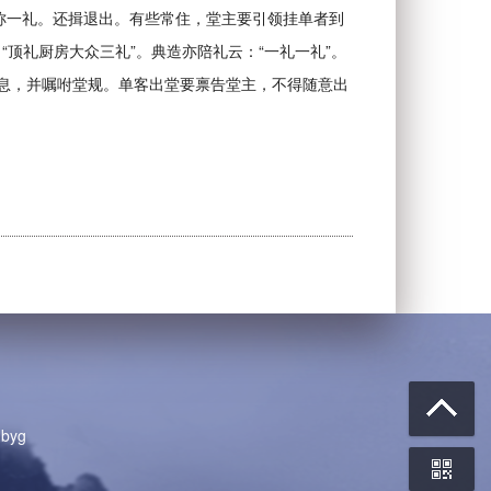
口称一礼。还揖退出。有些常住，堂主要引领挂单者到
“顶礼厨房大众三礼”。典造亦陪礼云：“一礼一礼”。
养息，并嘱咐堂规。单客出堂要禀告堂主，不得随意出
byg