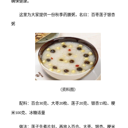
确保健康。
这里为大家提供一份秋季药膳粥，名曰：百枣莲子银杏
粥
（资料图）
配料：百合
克、大枣
枚、莲子
克、银杏
粒、粳
30
20
20
15
米
克、冰糖适量
100
做法：莲子先煮片刻，再放入百合、大枣、银杏、粳米