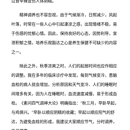
过食辛辣宜伤人体阴精。
精神调养也不容忽视，由于气候渐冷，日照减少，风起
叶落，时常在一些人心中引起凄凉之感，出现情绪不稳，易
于伤感的忧郁心情。因此，保持良好的心态，因势利导，宣
泄积郁之情，培养乐观豁达之心是养生保健不可缺少的内容
之一。
除此之外，秋季凉爽之时，人们的起居时间也应作相应
的调整。我在多年的临床诊疗中发现，每到气候变冷，患脑
血栓的病人就会增加，分析原因和天气变冷、人们的睡眠时
间增多有关，因为人在睡眠时，血流速度减慢，易于形成血
栓。《素问四气调神大论》明确指出：
“秋三月，早卧早起，
与鸡俱兴。”早卧以顺应阴精的收藏；早起以顺应阳气的舒
达，为避免血栓的形成，我建议大家顺应节气，分时调养，