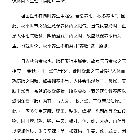
保体内的生理（阴阳）平衡。
祖国医学在四时养生中强调
“春夏养阳，秋冬养阴”。因
此，秋季时节必须注意保养体内之阳气。当气候变冷时，正
是人体阳气收敛，阴精潜藏于内之时，故应以保养阴精为
主，也就时说，秋季养生不能离开“养收”这一原则。
自古秋为金秋也，肺在五行中属金，故肺气与金秋之气
相应，
“金秋之时，燥气当令”，此时燥邪之气易侵犯人体而
耗伤肺之阴精，如果调养不当，人体会出现咽干、鼻燥、皮
肤干燥等一系列的秋燥症状。所以暮秋时节的饮食调养应以
滋阴润燥（肺）为宜。古人云：“秋之燥，宜食麻以润燥。”
此时，应多食用芝麻、糯米、粳米、蜂蜜、乳制品等柔润食
物，同时增加鸡、鸭、牛肉、猪肝、鱼、虾、大枣、山药等
以增加体质；少食辛辣之品，如辣椒、生姜、葱、蒜类，因